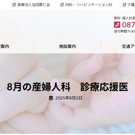
医療法人社団厚仁会
内科・リハビリテーション科
介護
産科･婦人科部
087
受付時間 9:00
療案内
施設案内
交通ア
8月の産婦人科 診療応援医
2025年8月2日