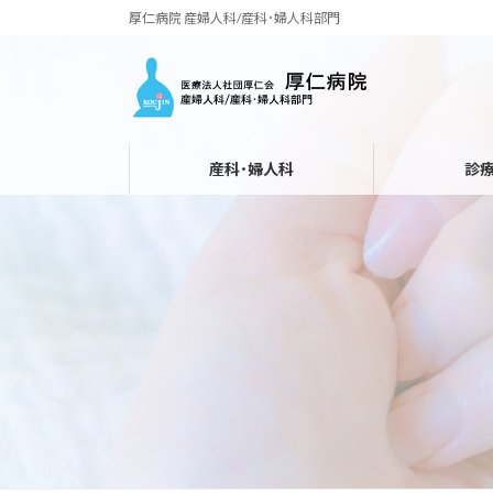
コ
ナ
厚仁病院 産婦人科/産科･婦人科部門
ン
ビ
テ
ゲ
ン
ー
ツ
シ
へ
ョ
産科･婦人科
診
ス
ン
キ
に
ッ
移
プ
動